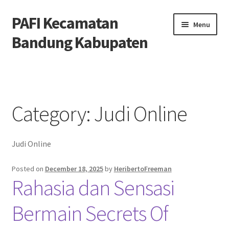
PAFI Kecamatan
Skip
Skip
Menu
to
to
Bandung Kabupaten
navigation
content
Home
Hubungi Kami
Category:
Judi Online
Privacy Policy
Judi Online
Tentang Kami
Posted on
December 18, 2025
by
HeribertoFreeman
Rahasia dan Sensasi
Bermain Secrets Of