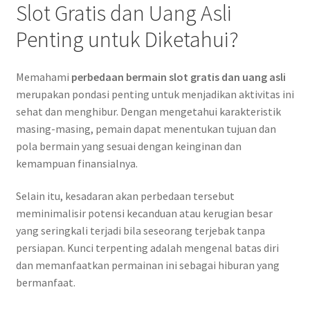
Slot Gratis dan Uang Asli
Penting untuk Diketahui?
Memahami
perbedaan bermain slot gratis dan uang asli
merupakan pondasi penting untuk menjadikan aktivitas ini
sehat dan menghibur. Dengan mengetahui karakteristik
masing-masing, pemain dapat menentukan tujuan dan
pola bermain yang sesuai dengan keinginan dan
kemampuan finansialnya.
Selain itu, kesadaran akan perbedaan tersebut
meminimalisir potensi kecanduan atau kerugian besar
yang seringkali terjadi bila seseorang terjebak tanpa
persiapan. Kunci terpenting adalah mengenal batas diri
dan memanfaatkan permainan ini sebagai hiburan yang
bermanfaat.