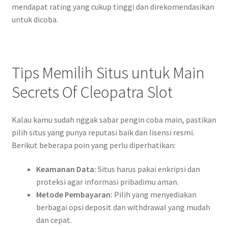
mendapat rating yang cukup tinggi dan direkomendasikan
untuk dicoba.
Tips Memilih Situs untuk Main
Secrets Of Cleopatra Slot
Kalau kamu sudah nggak sabar pengin coba main, pastikan
pilih situs yang punya reputasi baik dan lisensi resmi.
Berikut beberapa poin yang perlu diperhatikan:
Keamanan Data:
Situs harus pakai enkripsi dan
proteksi agar informasi pribadimu aman.
Metode Pembayaran:
Pilih yang menyediakan
berbagai opsi deposit dan withdrawal yang mudah
dan cepat.