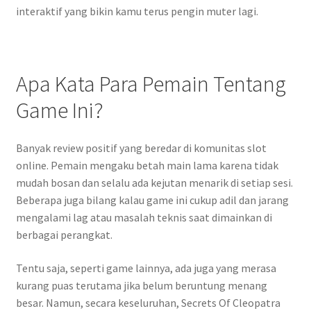
interaktif yang bikin kamu terus pengin muter lagi.
Apa Kata Para Pemain Tentang
Game Ini?
Banyak review positif yang beredar di komunitas slot
online. Pemain mengaku betah main lama karena tidak
mudah bosan dan selalu ada kejutan menarik di setiap sesi.
Beberapa juga bilang kalau game ini cukup adil dan jarang
mengalami lag atau masalah teknis saat dimainkan di
berbagai perangkat.
Tentu saja, seperti game lainnya, ada juga yang merasa
kurang puas terutama jika belum beruntung menang
besar. Namun, secara keseluruhan, Secrets Of Cleopatra