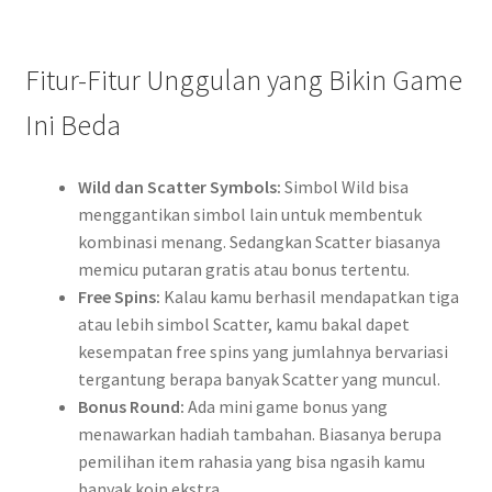
Fitur-Fitur Unggulan yang Bikin Game
Ini Beda
Wild dan Scatter Symbols:
Simbol Wild bisa
menggantikan simbol lain untuk membentuk
kombinasi menang. Sedangkan Scatter biasanya
memicu putaran gratis atau bonus tertentu.
Free Spins:
Kalau kamu berhasil mendapatkan tiga
atau lebih simbol Scatter, kamu bakal dapet
kesempatan free spins yang jumlahnya bervariasi
tergantung berapa banyak Scatter yang muncul.
Bonus Round:
Ada mini game bonus yang
menawarkan hadiah tambahan. Biasanya berupa
pemilihan item rahasia yang bisa ngasih kamu
banyak koin ekstra.