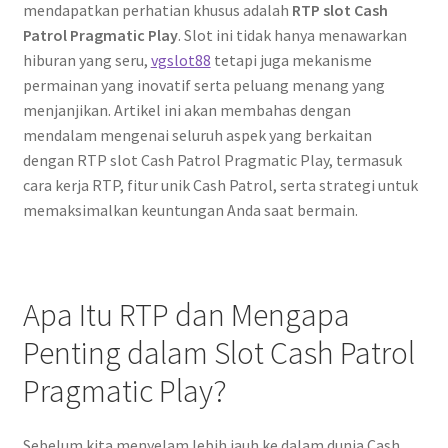
mendapatkan perhatian khusus adalah
RTP slot Cash
Patrol Pragmatic Play
. Slot ini tidak hanya menawarkan
hiburan yang seru,
vgslot88
tetapi juga mekanisme
permainan yang inovatif serta peluang menang yang
menjanjikan. Artikel ini akan membahas dengan
mendalam mengenai seluruh aspek yang berkaitan
dengan RTP slot Cash Patrol Pragmatic Play, termasuk
cara kerja RTP, fitur unik Cash Patrol, serta strategi untuk
memaksimalkan keuntungan Anda saat bermain.
Apa Itu RTP dan Mengapa
Penting dalam Slot Cash Patrol
Pragmatic Play?
Sebelum kita menyelam lebih jauh ke dalam dunia Cash