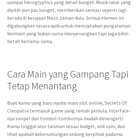
sampai hieroglyphics yang detail banget. Musik latar yang
dipilih pun pas banget, memberikan sensasi seperti lagi
berada di kerajaan Mesir zaman dulu. Semua elemen ini
digabungkan secara apik untuk menciptakan pengalaman
bermain yang bukan cuma menyenangkan tapi juga bikin
betah berlama-lama.
Cara Main yang Gampang Tapi
Tetap Menantang
Buat kamu yang baru nyoba main slot online, Secrets Of
Cleopatra termasuk game yang ramah pemula. Interface-
nya simpel dan tombol-tombolnya mudah dimengerti.
Kamu tinggal atur taruhan sesuai budget, klik spin, dan
lihat apakah keberuntungan sedang berpihak padamu.