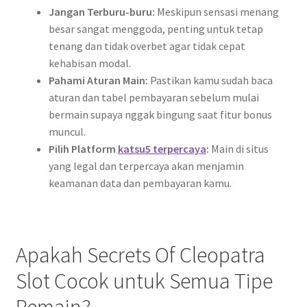
Jangan Terburu-buru:
Meskipun sensasi menang
besar sangat menggoda, penting untuk tetap
tenang dan tidak overbet agar tidak cepat
kehabisan modal.
Pahami Aturan Main:
Pastikan kamu sudah baca
aturan dan tabel pembayaran sebelum mulai
bermain supaya nggak bingung saat fitur bonus
muncul.
Pilih Platform
katsu5 terpercaya
:
Main di situs
yang legal dan terpercaya akan menjamin
keamanan data dan pembayaran kamu.
Apakah Secrets Of Cleopatra
Slot Cocok untuk Semua Tipe
Pemain?