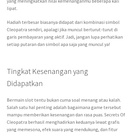
yang meningkatkan nilai kemenanganmu beberapa kali
lipat.
Hadiah terbesar biasanya didapat dari kombinasi simbol
Cleopatra sendiri, apalagi jika muncul berturut-turut di
garis pembayaran yang aktif. Jadi, jangan lupa perhatikan
setiap putaran dan simbol apa saja yang muncul ya!
Tingkat Kesenangan yang
Didapatkan
Bermain slot tentu bukan cuma soal menang atau kalah.
Salah satu hal penting adalah bagaimana game tersebut
mampu memberikan kesenangan dan rasa puas. Secrets Of
Cleopatra berhasil menghadirkan keduanya lewat grafis
yang memesona, efek suara yang mendukung, dan fitur