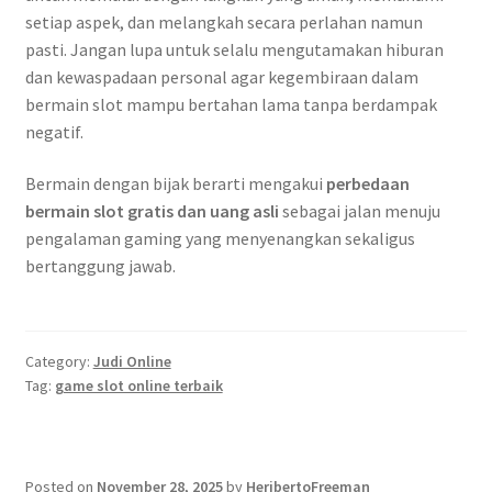
setiap aspek, dan melangkah secara perlahan namun
pasti. Jangan lupa untuk selalu mengutamakan hiburan
dan kewaspadaan personal agar kegembiraan dalam
bermain slot mampu bertahan lama tanpa berdampak
negatif.
Bermain dengan bijak berarti mengakui
perbedaan
bermain slot gratis dan uang asli
sebagai jalan menuju
pengalaman gaming yang menyenangkan sekaligus
bertanggung jawab.
Category:
Judi Online
Tag:
game slot online terbaik
Posted on
November 28, 2025
by
HeribertoFreeman