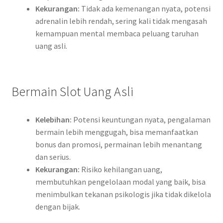
Kekurangan:
Tidak ada kemenangan nyata, potensi
adrenalin lebih rendah, sering kali tidak mengasah
kemampuan mental membaca peluang taruhan
uang asli.
Bermain Slot Uang Asli
Kelebihan:
Potensi keuntungan nyata, pengalaman
bermain lebih menggugah, bisa memanfaatkan
bonus dan promosi, permainan lebih menantang
dan serius.
Kekurangan:
Risiko kehilangan uang,
membutuhkan pengelolaan modal yang baik, bisa
menimbulkan tekanan psikologis jika tidak dikelola
dengan bijak.