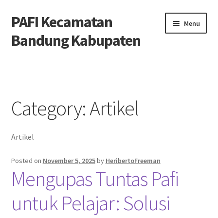
PAFI Kecamatan
Skip
Skip
Menu
to
to
Bandung Kabupaten
navigation
content
Home
Hubungi Kami
Category:
Artikel
Privacy Policy
Artikel
Tentang Kami
Posted on
November 5, 2025
by
HeribertoFreeman
Mengupas Tuntas Pafi
untuk Pelajar: Solusi