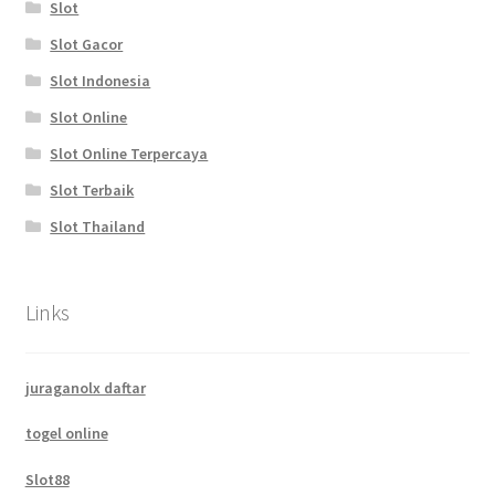
Slot
Slot Gacor
Slot Indonesia
Slot Online
Slot Online Terpercaya
Slot Terbaik
Slot Thailand
Links
juraganolx daftar
togel online
Slot88