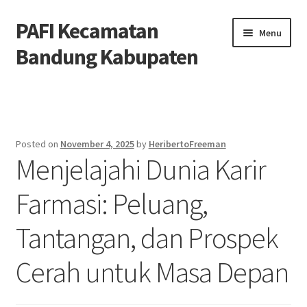
PAFI Kecamatan
Skip
Skip
Menu
to
to
Bandung Kabupaten
navigation
content
Home
Hubungi Kami
Posted on
November 4, 2025
by
HeribertoFreeman
Menjelajahi Dunia Karir
Privacy Policy
Farmasi: Peluang,
Tentang Kami
Tantangan, dan Prospek
Cerah untuk Masa Depan