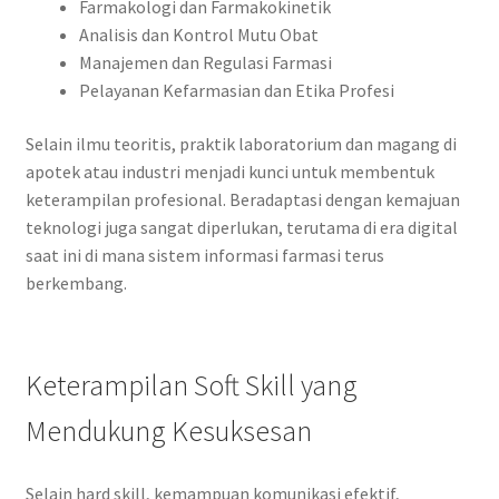
Farmakologi dan Farmakokinetik
Analisis dan Kontrol Mutu Obat
Manajemen dan Regulasi Farmasi
Pelayanan Kefarmasian dan Etika Profesi
Selain ilmu teoritis, praktik laboratorium dan magang di
apotek atau industri menjadi kunci untuk membentuk
keterampilan profesional. Beradaptasi dengan kemajuan
teknologi juga sangat diperlukan, terutama di era digital
saat ini di mana sistem informasi farmasi terus
berkembang.
Keterampilan Soft Skill yang
Mendukung Kesuksesan
Selain hard skill, kemampuan komunikasi efektif,