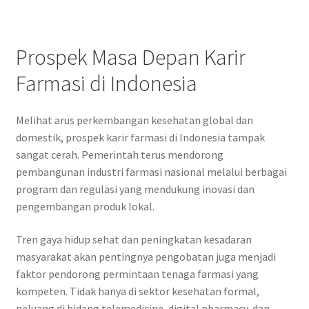
Prospek Masa Depan Karir
Farmasi di Indonesia
Melihat arus perkembangan kesehatan global dan
domestik, prospek karir farmasi di Indonesia tampak
sangat cerah. Pemerintah terus mendorong
pembangunan industri farmasi nasional melalui berbagai
program dan regulasi yang mendukung inovasi dan
pengembangan produk lokal.
Tren gaya hidup sehat dan peningkatan kesadaran
masyarakat akan pentingnya pengobatan juga menjadi
faktor pendorong permintaan tenaga farmasi yang
kompeten. Tidak hanya di sektor kesehatan formal,
peluang di bidang telemedicine, digital pharmacy, dan