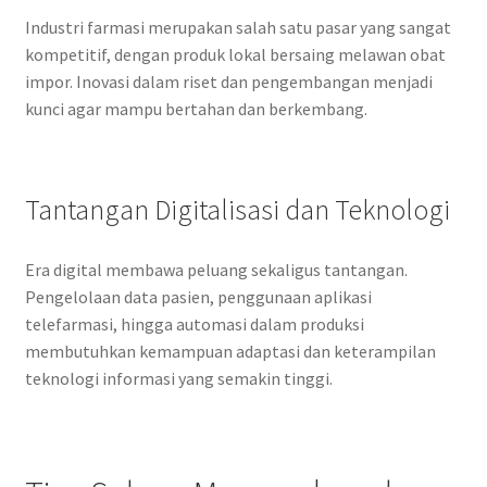
Industri farmasi merupakan salah satu pasar yang sangat
kompetitif, dengan produk lokal bersaing melawan obat
impor. Inovasi dalam riset dan pengembangan menjadi
kunci agar mampu bertahan dan berkembang.
Tantangan Digitalisasi dan Teknologi
Era digital membawa peluang sekaligus tantangan.
Pengelolaan data pasien, penggunaan aplikasi
telefarmasi, hingga automasi dalam produksi
membutuhkan kemampuan adaptasi dan keterampilan
teknologi informasi yang semakin tinggi.