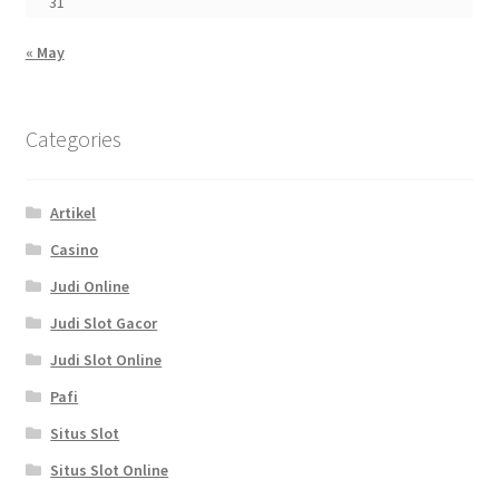
31
« May
Categories
Artikel
Casino
Judi Online
Judi Slot Gacor
Judi Slot Online
Pafi
Situs Slot
Situs Slot Online