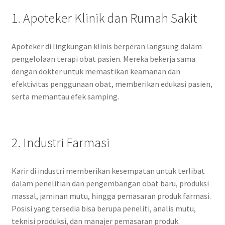
1. Apoteker Klinik dan Rumah Sakit
Apoteker di lingkungan klinis berperan langsung dalam
pengelolaan terapi obat pasien. Mereka bekerja sama
dengan dokter untuk memastikan keamanan dan
efektivitas penggunaan obat, memberikan edukasi pasien,
serta memantau efek samping.
2. Industri Farmasi
Karir di industri memberikan kesempatan untuk terlibat
dalam penelitian dan pengembangan obat baru, produksi
massal, jaminan mutu, hingga pemasaran produk farmasi.
Posisi yang tersedia bisa berupa peneliti, analis mutu,
teknisi produksi, dan manajer pemasaran produk.