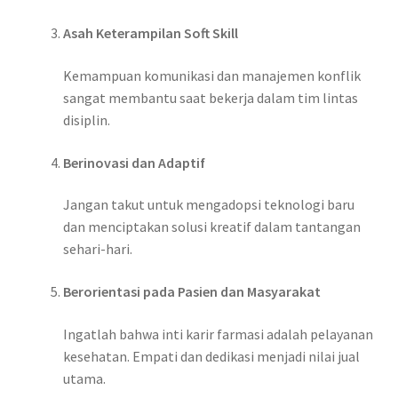
Asah Keterampilan Soft Skill
Kemampuan komunikasi dan manajemen konflik
sangat membantu saat bekerja dalam tim lintas
disiplin.
Berinovasi dan Adaptif
Jangan takut untuk mengadopsi teknologi baru
dan menciptakan solusi kreatif dalam tantangan
sehari-hari.
Berorientasi pada Pasien dan Masyarakat
Ingatlah bahwa inti karir farmasi adalah pelayanan
kesehatan. Empati dan dedikasi menjadi nilai jual
utama.