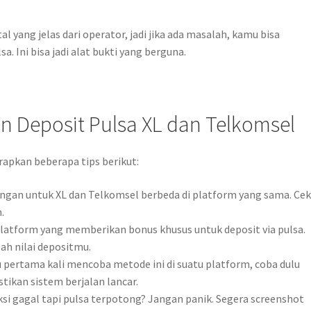
al yang jelas dari operator, jadi jika ada masalah, kamu bisa
 Ini bisa jadi alat bukti yang berguna.
n Deposit Pulsa XL dan Telkomsel
pkan beberapa tips berikut:
gan untuk XL dan Telkomsel berbeda di platform yang sama. Ce
.
latform yang memberikan bonus khusus untuk deposit via pulsa.
h nilai depositmu.
u pertama kali mencoba metode ini di suatu platform, coba dulu
ikan sistem berjalan lancar.
si gagal tapi pulsa terpotong? Jangan panik. Segera screenshot