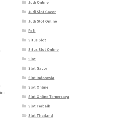
Judi Online
Judi Slot Gacor
Judi Slot Online
Pafi
Situs Slot
Situs Slot Online
a
Slot
Slot Gacor
Slot Indonesia
n
Slot Online
ini
Slot Online Terpercaya
Slot Terbaik
Slot Thailand