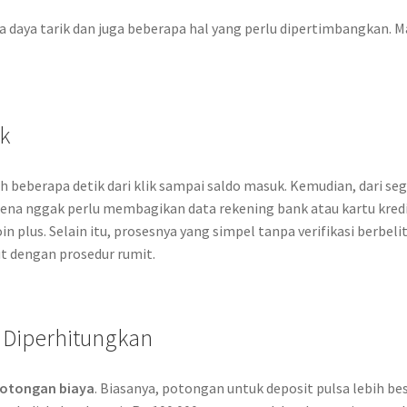
ya daya tarik dan juga beberapa hal yang perlu dipertimbangkan. M
k
 beberapa detik dari klik sampai saldo masuk. Kemudian, dari seg
arena nggak perlu membagikan data rekening bank atau kartu kredi
 plus. Selain itu, prosesnya yang simpel tanpa verifikasi berbeli
t dengan prosedur rumit.
 Diperhitungkan
otongan biaya
. Biasanya, potongan untuk deposit pulsa lebih be