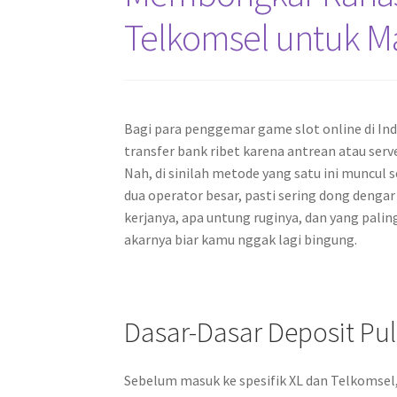
Telkomsel untuk Ma
Bagi para penggemar game slot online di Indon
transfer bank ribet karena antrean atau ser
Nah, di sinilah metode yang satu ini muncul 
dua operator besar, pasti sering dong denga
kerjanya, apa untung ruginya, dan yang palin
akarnya biar kamu nggak lagi bingung.
Dasar-Dasar Deposit Pul
Sebelum masuk ke spesifik XL dan Telkomsel,