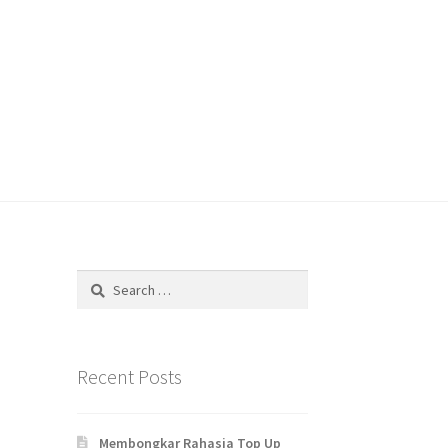
Search
for:
Recent Posts
Membongkar Rahasia Top Up