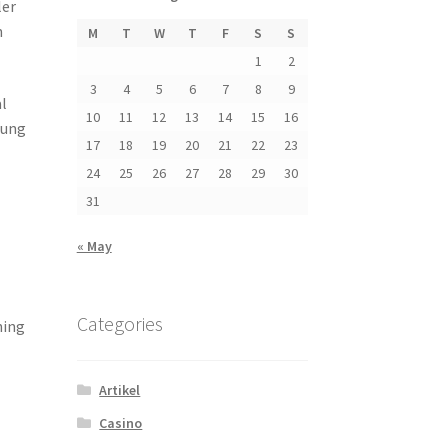
ler
n
M
T
W
T
F
S
S
1
2
3
4
5
6
7
8
9
l
10
11
12
13
14
15
16
sung
17
18
19
20
21
22
23
24
25
26
27
28
29
30
31
« May
Categories
ning
Artikel
Casino