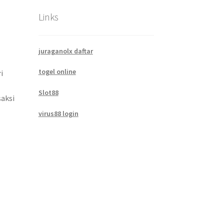
Links
juraganolx daftar
togel online
i
Slot88
saksi
virus88 login