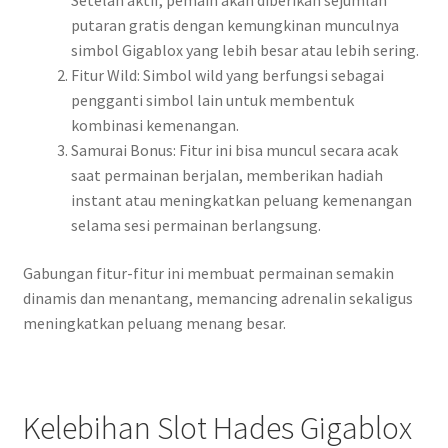
Setelah aktif, pemain akan diberikan sejumlah
putaran gratis dengan kemungkinan munculnya
simbol Gigablox yang lebih besar atau lebih sering.
Fitur Wild: Simbol wild yang berfungsi sebagai
pengganti simbol lain untuk membentuk
kombinasi kemenangan.
Samurai Bonus: Fitur ini bisa muncul secara acak
saat permainan berjalan, memberikan hadiah
instant atau meningkatkan peluang kemenangan
selama sesi permainan berlangsung.
Gabungan fitur-fitur ini membuat permainan semakin
dinamis dan menantang, memancing adrenalin sekaligus
meningkatkan peluang menang besar.
Kelebihan Slot Hades Gigablox