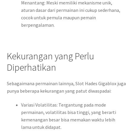
Menantang: Meski memiliki mekanisme unik,
aturan dasar dari permainan ini cukup sederhana,
cocok untuk pemula maupun pemain
berpengalaman.
Kekurangan yang Perlu
Diperhatikan
Sebagaimana permainan lainnya, Slot Hades Gigablox juga
punya beberapa kekurangan yang patut diwaspadai:
Variasi Volatilitas: Tergantung pada mode
permainan, volatilitas bisa tinggi, yang berarti
kemenangan besar bisa memakan waktu lebih
lama untuk didapat.