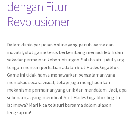
dengan Fitur
Revolusioner
Dalam dunia perjudian online yang penuh warna dan
inovatif, slot game terus berkembang menjadi lebih dari
sekadar permainan keberuntungan. Salah satu judul yang
tengah mencuri perhatian adalah Slot Hades Gigablox.
Game ini tidak hanya menawarkan pengalaman yang
memukau secara visual, tetapi juga menghadirkan
mekanisme permainan yang unik dan mendalam. Jadi, apa
sebenarnya yang membuat Slot Hades Gigablox begitu
istimewa? Mari kita telusuri bersama dalam ulasan
lengkap ini!