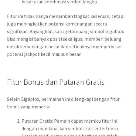
besar atau kombinasi simbol langka.
Fitur ini tidak hanya menambah tingkat keseruan, tetapi
juga meningkatkan potensi kemenangan secara
signifikan. Bayangkan, satu gelombang simbol Gigablox
bisa mengisi banyak posisi sekaligus, memberi peluang
untuk kemenangan besar dan setidaknya memperbesar
potensi jackpot kecil maupun besar.
Fitur Bonus dan Putaran Gratis
Selain Gigablox, permainan ini dilengkapi dengan fitur
bonus yang menarik:
Putaran Gratis: Pemain dapat memicu fitur ini
dengan mendapatkan simbol scatter tertentu.