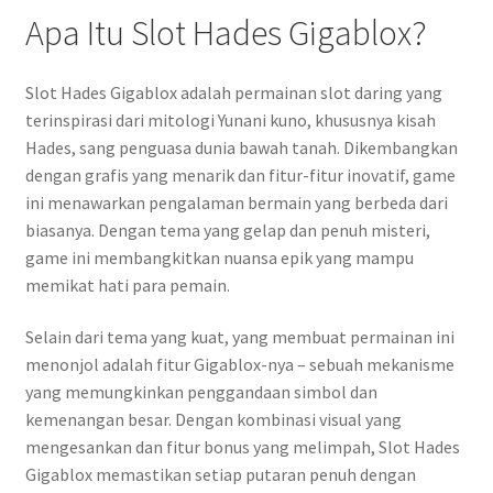
Apa Itu Slot Hades Gigablox?
Slot Hades Gigablox adalah permainan slot daring yang
terinspirasi dari mitologi Yunani kuno, khususnya kisah
Hades, sang penguasa dunia bawah tanah. Dikembangkan
dengan grafis yang menarik dan fitur-fitur inovatif, game
ini menawarkan pengalaman bermain yang berbeda dari
biasanya. Dengan tema yang gelap dan penuh misteri,
game ini membangkitkan nuansa epik yang mampu
memikat hati para pemain.
Selain dari tema yang kuat, yang membuat permainan ini
menonjol adalah fitur Gigablox-nya – sebuah mekanisme
yang memungkinkan penggandaan simbol dan
kemenangan besar. Dengan kombinasi visual yang
mengesankan dan fitur bonus yang melimpah, Slot Hades
Gigablox memastikan setiap putaran penuh dengan