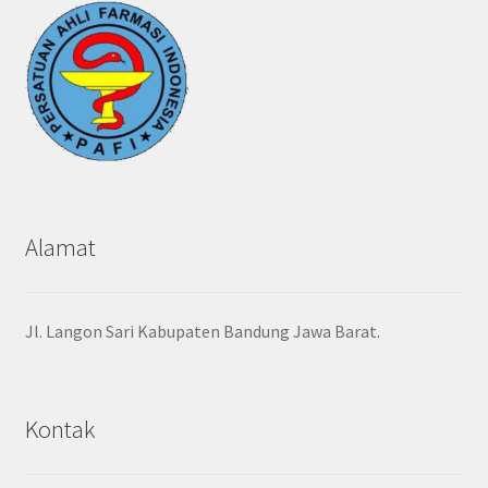
Alamat
Jl. Langon Sari Kabupaten Bandung Jawa Barat.
Kontak