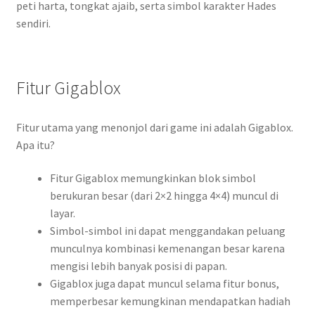
peti harta, tongkat ajaib, serta simbol karakter Hades
sendiri.
Fitur Gigablox
Fitur utama yang menonjol dari game ini adalah Gigablox.
Apa itu?
Fitur Gigablox memungkinkan blok simbol
berukuran besar (dari 2×2 hingga 4×4) muncul di
layar.
Simbol-simbol ini dapat menggandakan peluang
munculnya kombinasi kemenangan besar karena
mengisi lebih banyak posisi di papan.
Gigablox juga dapat muncul selama fitur bonus,
memperbesar kemungkinan mendapatkan hadiah