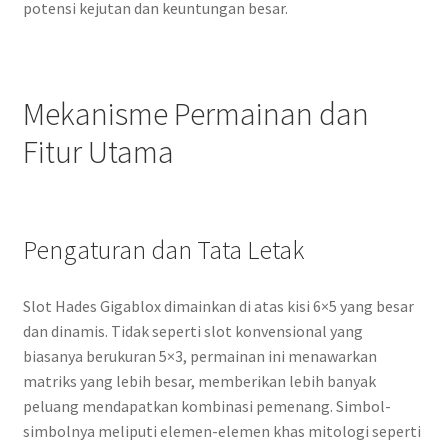
potensi kejutan dan keuntungan besar.
Mekanisme Permainan dan
Fitur Utama
Pengaturan dan Tata Letak
Slot Hades Gigablox dimainkan di atas kisi 6×5 yang besar
dan dinamis. Tidak seperti slot konvensional yang
biasanya berukuran 5×3, permainan ini menawarkan
matriks yang lebih besar, memberikan lebih banyak
peluang mendapatkan kombinasi pemenang. Simbol-
simbolnya meliputi elemen-elemen khas mitologi seperti