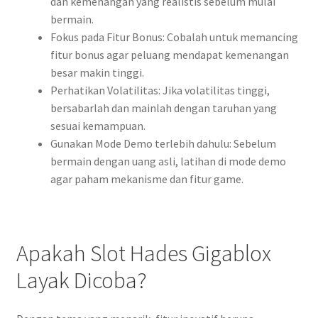
dan kemenangan yang realistis sebelum mulai
bermain.
Fokus pada Fitur Bonus: Cobalah untuk memancing
fitur bonus agar peluang mendapat kemenangan
besar makin tinggi.
Perhatikan Volatilitas: Jika volatilitas tinggi,
bersabarlah dan mainlah dengan taruhan yang
sesuai kemampuan.
Gunakan Mode Demo terlebih dahulu: Sebelum
bermain dengan uang asli, latihan di mode demo
agar paham mekanisme dan fitur game.
Apakah Slot Hades Gigablox
Layak Dicoba?