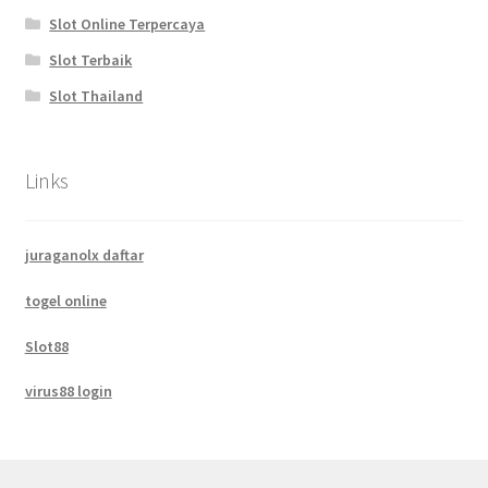
Slot Online Terpercaya
Slot Terbaik
Slot Thailand
Links
juraganolx daftar
togel online
Slot88
virus88 login