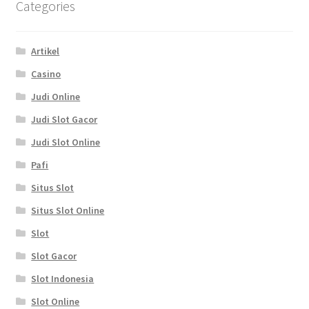
Categories
Artikel
Casino
Judi Online
Judi Slot Gacor
Judi Slot Online
Pafi
Situs Slot
Situs Slot Online
Slot
Slot Gacor
Slot Indonesia
Slot Online