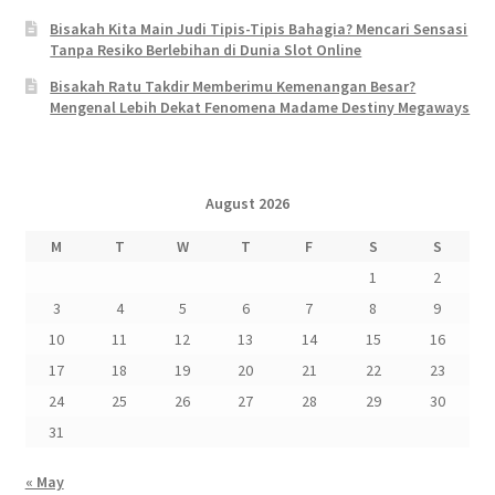
Bisakah Kita Main Judi Tipis-Tipis Bahagia? Mencari Sensasi
Tanpa Resiko Berlebihan di Dunia Slot Online
Bisakah Ratu Takdir Memberimu Kemenangan Besar?
Mengenal Lebih Dekat Fenomena Madame Destiny Megaways
August 2026
M
T
W
T
F
S
S
1
2
3
4
5
6
7
8
9
10
11
12
13
14
15
16
17
18
19
20
21
22
23
24
25
26
27
28
29
30
31
« May