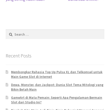
Search
for:
Recent Posts
Membongkar Rahasia Top Up Pulsa XL dan Telkomsel untuk
Main Game Slot di Internet
Dewa, Monster, dan Jackpot: Dunia Slot Tema Mitologi yang
Bikin Betah Main
GameArt di Mata Pemain: Seperti Apa Pengalaman Bermain
Slot dari Studio Ini?