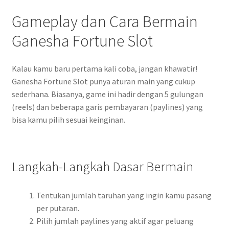
Gameplay dan Cara Bermain
Ganesha Fortune Slot
Kalau kamu baru pertama kali coba, jangan khawatir!
Ganesha Fortune Slot punya aturan main yang cukup
sederhana. Biasanya, game ini hadir dengan 5 gulungan
(reels) dan beberapa garis pembayaran (paylines) yang
bisa kamu pilih sesuai keinginan.
Langkah-Langkah Dasar Bermain
Tentukan jumlah taruhan yang ingin kamu pasang
per putaran.
Pilih jumlah paylines yang aktif agar peluang