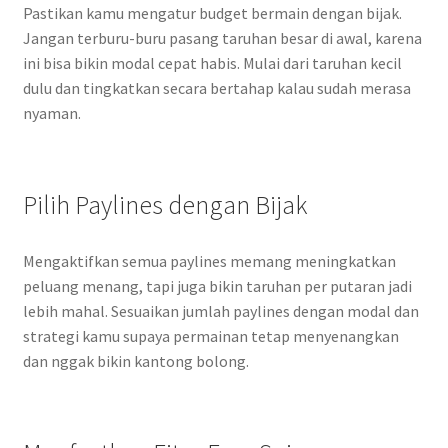
Pastikan kamu mengatur budget bermain dengan bijak.
Jangan terburu-buru pasang taruhan besar di awal, karena
ini bisa bikin modal cepat habis. Mulai dari taruhan kecil
dulu dan tingkatkan secara bertahap kalau sudah merasa
nyaman.
Pilih Paylines dengan Bijak
Mengaktifkan semua paylines memang meningkatkan
peluang menang, tapi juga bikin taruhan per putaran jadi
lebih mahal. Sesuaikan jumlah paylines dengan modal dan
strategi kamu supaya permainan tetap menyenangkan
dan nggak bikin kantong bolong.