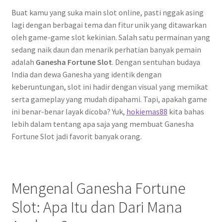
Buat kamu yang suka main slot online, pasti nggak asing
lagi dengan berbagai tema dan fitur unik yang ditawarkan
oleh game-game slot kekinian. Salah satu permainan yang
sedang naik daun dan menarik perhatian banyak pemain
adalah
Ganesha Fortune Slot
. Dengan sentuhan budaya
India dan dewa Ganesha yang identik dengan
keberuntungan, slot ini hadir dengan visual yang memikat
serta gameplay yang mudah dipahami. Tapi, apakah game
ini benar-benar layak dicoba? Yuk,
hokiemas88
kita bahas
lebih dalam tentang apa saja yang membuat Ganesha
Fortune Slot jadi favorit banyak orang.
Mengenal Ganesha Fortune
Slot: Apa Itu dan Dari Mana