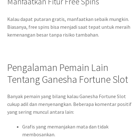
Manfaatkan Fitur Free Spins
Kalau dapat putaran gratis, manfaatkan sebaik mungkin.
Biasanya, free spins bisa menjadi saat tepat untuk meraih
kemenangan besar tanpa risiko tambahan.
Pengalaman Pemain Lain
Tentang Ganesha Fortune Slot
Banyak pemain yang bilang kalau Ganesha Fortune Slot
cukup adil dan menyenangkan. Beberapa komentar positif
yang sering muncul antara lain:
Grafis yang memanjakan mata dan tidak
membosankan.