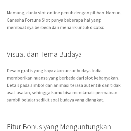
Memang, dunia slot online penuh dengan pilihan. Namun,
Ganesha Fortune Slot punya beberapa hal yang
membuatnya berbeda dan menarik untuk dicoba:
Visual dan Tema Budaya
Desain grafis yang kaya akan unsur budaya India
memberikan nuansa yang berbeda dari slot kebanyakan.
Detail pada simbol dan animasi terasa autentik dan tidak
asal-asalan, sehingga kamu bisa menikmati permainan
sambil belajar sedikit soal budaya yang diangkat.
Fitur Bonus yang Menguntungkan