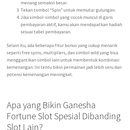
menang semakin besar.
Tekan tombol “Spin” untuk memutar gulungan.
Jika simbol-simbol yang cocok muncul di garis
pembayaran aktif, kamu akan mendapatkan hadiah
sesuai tabel pembayaran.
Selain itu, ada beberapa fitur bonus yang cukup menarik
seperti free spins, multipliers, dan simbol wild yang bisa
menggantikan simbol lain untuk membentuk kombinasi
kemenangan. Ini tentu bikin permainan jadi lebih seru dan
potensi kemenangan meningkat.
Apa yang Bikin Ganesha
Fortune Slot Spesial Dibanding
Slot Lain?