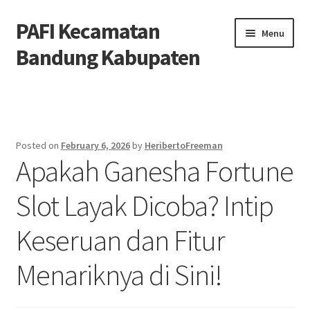
PAFI Kecamatan
Skip
Skip
Menu
to
to
Bandung Kabupaten
navigation
content
Home
Hubungi Kami
Posted on
February 6, 2026
by
HeribertoFreeman
Apakah Ganesha Fortune
Privacy Policy
Slot Layak Dicoba? Intip
Tentang Kami
Keseruan dan Fitur
Menariknya di Sini!