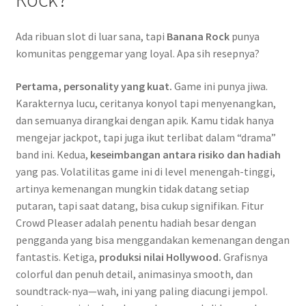
Ada ribuan slot di luar sana, tapi
Banana Rock
punya
komunitas penggemar yang loyal. Apa sih resepnya?
Pertama, personality yang kuat.
Game ini punya jiwa.
Karakternya lucu, ceritanya konyol tapi menyenangkan,
dan semuanya dirangkai dengan apik. Kamu tidak hanya
mengejar jackpot, tapi juga ikut terlibat dalam “drama”
band ini. Kedua,
keseimbangan antara risiko dan hadiah
yang pas. Volatilitas game ini di level menengah-tinggi,
artinya kemenangan mungkin tidak datang setiap
putaran, tapi saat datang, bisa cukup signifikan. Fitur
Crowd Pleaser adalah penentu hadiah besar dengan
pengganda yang bisa menggandakan kemenangan dengan
fantastis. Ketiga,
produksi nilai Hollywood.
Grafisnya
colorful dan penuh detail, animasinya smooth, dan
soundtrack-nya—wah, ini yang paling diacungi jempol.