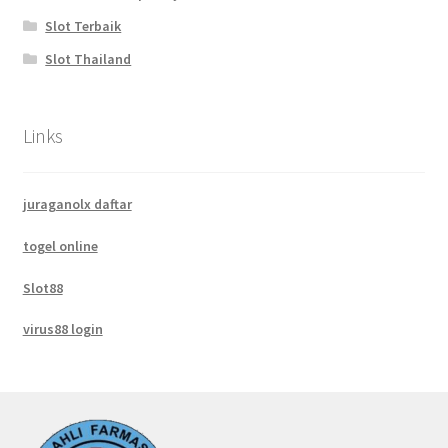
Slot Terbaik
Slot Thailand
Links
juraganolx daftar
togel online
Slot88
virus88 login