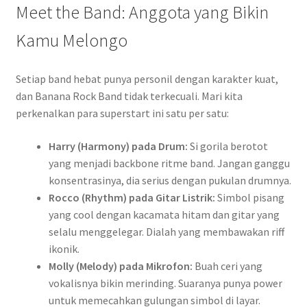
Meet the Band: Anggota yang Bikin
Kamu Melongo
Setiap band hebat punya personil dengan karakter kuat,
dan Banana Rock Band tidak terkecuali. Mari kita
perkenalkan para superstart ini satu per satu:
Harry (Harmony) pada Drum:
Si gorila berotot
yang menjadi backbone ritme band. Jangan ganggu
konsentrasinya, dia serius dengan pukulan drumnya.
Rocco (Rhythm) pada Gitar Listrik:
Simbol pisang
yang cool dengan kacamata hitam dan gitar yang
selalu menggelegar. Dialah yang membawakan riff
ikonik.
Molly (Melody) pada Mikrofon:
Buah ceri yang
vokalisnya bikin merinding. Suaranya punya power
untuk memecahkan gulungan simbol di layar.