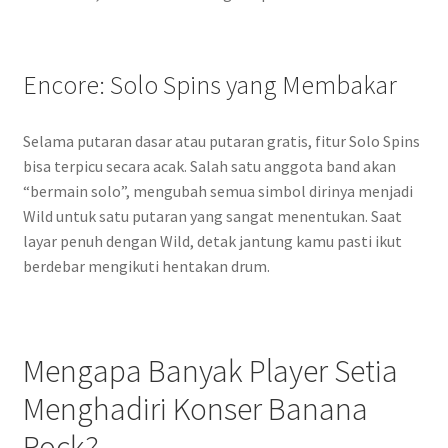
Encore: Solo Spins yang Membakar
Selama putaran dasar atau putaran gratis, fitur Solo Spins
bisa terpicu secara acak. Salah satu anggota band akan
“bermain solo”, mengubah semua simbol dirinya menjadi
Wild untuk satu putaran yang sangat menentukan. Saat
layar penuh dengan Wild, detak jantung kamu pasti ikut
berdebar mengikuti hentakan drum.
Mengapa Banyak Player Setia
Menghadiri Konser Banana
Rock?