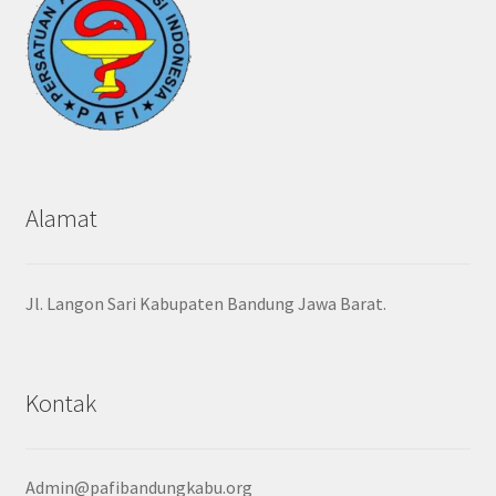
Alamat
Jl. Langon Sari Kabupaten Bandung Jawa Barat.
Kontak
Admin@pafibandungkabu.org