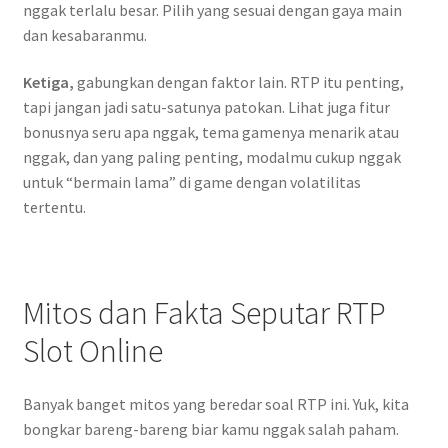
nggak terlalu besar. Pilih yang sesuai dengan gaya main
dan kesabaranmu.
Ketiga,
gabungkan dengan faktor lain. RTP itu penting,
tapi jangan jadi satu-satunya patokan. Lihat juga fitur
bonusnya seru apa nggak, tema gamenya menarik atau
nggak, dan yang paling penting, modalmu cukup nggak
untuk “bermain lama” di game dengan volatilitas
tertentu.
Mitos dan Fakta Seputar RTP
Slot Online
Banyak banget mitos yang beredar soal RTP ini. Yuk, kita
bongkar bareng-bareng biar kamu nggak salah paham.