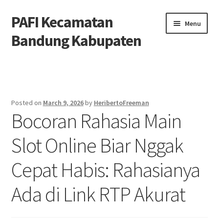
PAFI Kecamatan
Skip
Skip
Menu
to
to
Bandung Kabupaten
navigation
content
Home
Hubungi Kami
Posted on
March 9, 2026
by
HeribertoFreeman
Bocoran Rahasia Main
Privacy Policy
Slot Online Biar Nggak
Tentang Kami
Cepat Habis: Rahasianya
Ada di Link RTP Akurat