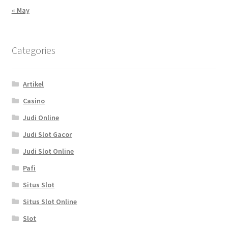
« May
Categories
Artikel
Casino
Judi Online
Judi Slot Gacor
Judi Slot Online
Pafi
Situs Slot
Situs Slot Online
Slot