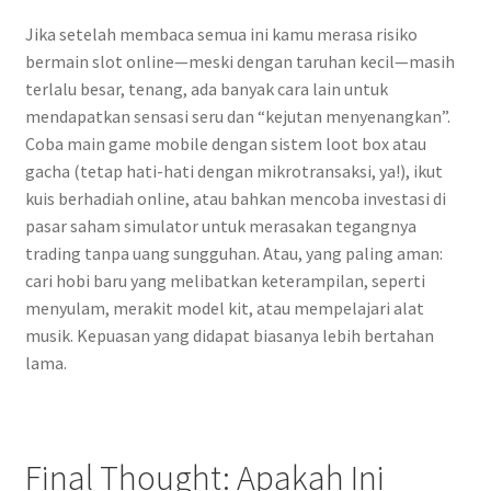
Jika setelah membaca semua ini kamu merasa risiko
bermain slot online—meski dengan taruhan kecil—masih
terlalu besar, tenang, ada banyak cara lain untuk
mendapatkan sensasi seru dan “kejutan menyenangkan”.
Coba main game mobile dengan sistem loot box atau
gacha (tetap hati-hati dengan mikrotransaksi, ya!), ikut
kuis berhadiah online, atau bahkan mencoba investasi di
pasar saham simulator untuk merasakan tegangnya
trading tanpa uang sungguhan. Atau, yang paling aman:
cari hobi baru yang melibatkan keterampilan, seperti
menyulam, merakit model kit, atau mempelajari alat
musik. Kepuasan yang didapat biasanya lebih bertahan
lama.
Final Thought: Apakah Ini