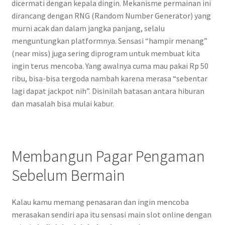
dicermati dengan kepala dingin. Mekanisme permainan ini
dirancang dengan RNG (Random Number Generator) yang
murni acak dan dalam jangka panjang, selalu
menguntungkan platformnya. Sensasi “hampir menang”
(near miss) juga sering diprogram untuk membuat kita
ingin terus mencoba. Yang awalnya cuma mau pakai Rp 50
ribu, bisa-bisa tergoda nambah karena merasa “sebentar
lagi dapat jackpot nih”. Disinilah batasan antara hiburan
dan masalah bisa mulai kabur.
Membangun Pagar Pengaman
Sebelum Bermain
Kalau kamu memang penasaran dan ingin mencoba
merasakan sendiri apa itu sensasi main slot online dengan