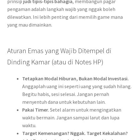
prinsip
judi tipis-tipis bahagia
, membangun pagar
pengaman adalah langkah wajib yang nggak boleh
dilewatkan. Ini lebih penting dari memilih game mana
yang mau dimainkan.
Aturan Emas yang Wajib Ditempel di
Dinding Kamar (atau di Notes HP)
Tetapkan Modal Hiburan, Bukan Modal Investasi.
Anggaplah uang ini seperti uang yang sudah hilang.
Begitu habis, sesi selesai. Jangan pernah
menyentuh dana untuk kebutuhan lain.
Pakai Timer.
Setel alarm untuk mengingatkan
waktu bermain. Jangan sampai larut dan lupa
waktu.
Target Kemenangan? Nggak. Target Kekalahan?