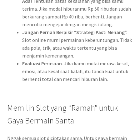
Ada!
Tentukan batas kekalahan yang bisa kamu
terima. Jika modal hiburanmu Rp 50 ribu dan sudah
berkurang sampai Rp 40 ribu, berhenti. Jangan
mencoba mengejar dengan mengisi ulang.
Jangan Pernah Berpikir “Strategi Pasti Menang”.
Slot online murni permainan keberuntungan. Tidak
ada pola, trik, atau waktu tertentu yang bisa
menjamin kemenangan.
Evaluasi Perasaan.
Jika kamu mulai merasa kesal,
emosi, atau kesal saat kalah, itu tanda kuat untuk
berhenti total dan mencari hiburan lain.
Memilih Slot yang “Ramah” untuk
Gaya Bermain Santai
Nggak semua slot diciptakan sama. Untuk gaya bermain