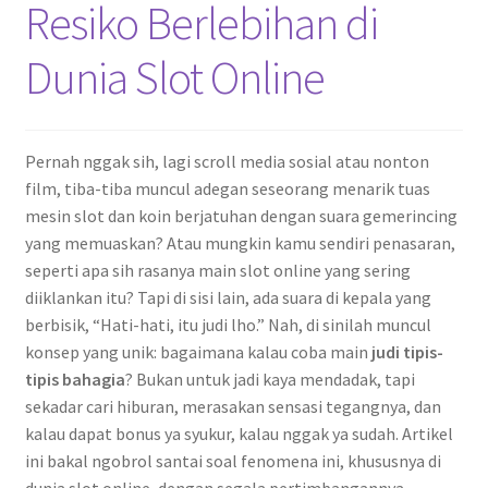
Resiko Berlebihan di
Dunia Slot Online
Pernah nggak sih, lagi scroll media sosial atau nonton
film, tiba-tiba muncul adegan seseorang menarik tuas
mesin slot dan koin berjatuhan dengan suara gemerincing
yang memuaskan? Atau mungkin kamu sendiri penasaran,
seperti apa sih rasanya main slot online yang sering
diiklankan itu? Tapi di sisi lain, ada suara di kepala yang
berbisik, “Hati-hati, itu judi lho.” Nah, di sinilah muncul
konsep yang unik: bagaimana kalau coba main
judi tipis-
tipis bahagia
? Bukan untuk jadi kaya mendadak, tapi
sekadar cari hiburan, merasakan sensasi tegangnya, dan
kalau dapat bonus ya syukur, kalau nggak ya sudah. Artikel
ini bakal ngobrol santai soal fenomena ini, khususnya di
dunia slot online, dengan segala pertimbangannya.