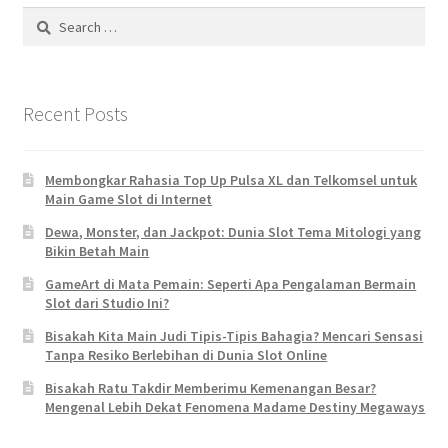
Search
for:
Recent Posts
Membongkar Rahasia Top Up Pulsa XL dan Telkomsel untuk
Main Game Slot di Internet
Dewa, Monster, dan Jackpot: Dunia Slot Tema Mitologi yang
Bikin Betah Main
GameArt di Mata Pemain: Seperti Apa Pengalaman Bermain
Slot dari Studio Ini?
Bisakah Kita Main Judi Tipis-Tipis Bahagia? Mencari Sensasi
Tanpa Resiko Berlebihan di Dunia Slot Online
Bisakah Ratu Takdir Memberimu Kemenangan Besar?
Mengenal Lebih Dekat Fenomena Madame Destiny Megaways