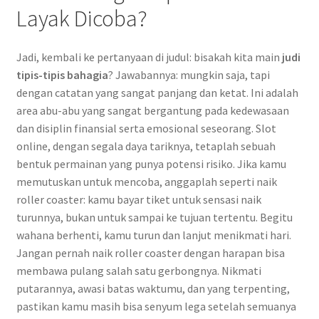
Layak Dicoba?
Jadi, kembali ke pertanyaan di judul: bisakah kita main
judi
tipis-tipis bahagia
? Jawabannya: mungkin saja, tapi
dengan catatan yang sangat panjang dan ketat. Ini adalah
area abu-abu yang sangat bergantung pada kedewasaan
dan disiplin finansial serta emosional seseorang. Slot
online, dengan segala daya tariknya, tetaplah sebuah
bentuk permainan yang punya potensi risiko. Jika kamu
memutuskan untuk mencoba, anggaplah seperti naik
roller coaster: kamu bayar tiket untuk sensasi naik
turunnya, bukan untuk sampai ke tujuan tertentu. Begitu
wahana berhenti, kamu turun dan lanjut menikmati hari.
Jangan pernah naik roller coaster dengan harapan bisa
membawa pulang salah satu gerbongnya. Nikmati
putarannya, awasi batas waktumu, dan yang terpenting,
pastikan kamu masih bisa senyum lega setelah semuanya