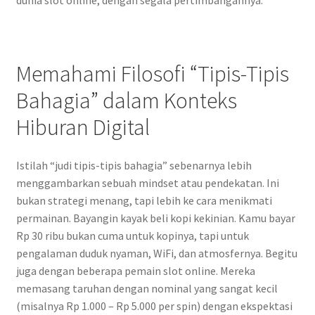
Memahami Filosofi “Tipis-Tipis
Bahagia” dalam Konteks
Hiburan Digital
Istilah “judi tipis-tipis bahagia” sebenarnya lebih
menggambarkan sebuah mindset atau pendekatan. Ini
bukan strategi menang, tapi lebih ke cara menikmati
permainan. Bayangin kayak beli kopi kekinian. Kamu bayar
Rp 30 ribu bukan cuma untuk kopinya, tapi untuk
pengalaman duduk nyaman, WiFi, dan atmosfernya. Begitu
juga dengan beberapa pemain slot online. Mereka
memasang taruhan dengan nominal yang sangat kecil
(misalnya Rp 1.000 – Rp 5.000 per spin) dengan ekspektasi