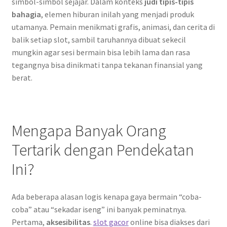
simbol-simbol sejajar. Dalam konteks
judi tipis-tipis
bahagia
, elemen hiburan inilah yang menjadi produk
utamanya. Pemain menikmati grafis, animasi, dan cerita di
balik setiap slot, sambil taruhannya dibuat sekecil
mungkin agar sesi bermain bisa lebih lama dan rasa
tegangnya bisa dinikmati tanpa tekanan finansial yang
berat.
Mengapa Banyak Orang
Tertarik dengan Pendekatan
Ini?
Ada beberapa alasan logis kenapa gaya bermain “coba-
coba” atau “sekadar iseng” ini banyak peminatnya.
Pertama,
aksesibilitas
.
slot gacor
online bisa diakses dari