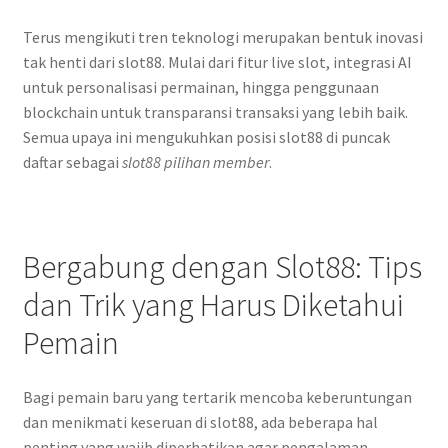
Terus mengikuti tren teknologi merupakan bentuk inovasi
tak henti dari slot88. Mulai dari fitur live slot, integrasi AI
untuk personalisasi permainan, hingga penggunaan
blockchain untuk transparansi transaksi yang lebih baik.
Semua upaya ini mengukuhkan posisi slot88 di puncak
daftar sebagai
slot88 pilihan member
.
Bergabung dengan Slot88: Tips
dan Trik yang Harus Diketahui
Pemain
Bagi pemain baru yang tertarik mencoba keberuntungan
dan menikmati keseruan di slot88, ada beberapa hal
penting yang wajib diperhatikan agar pengalaman