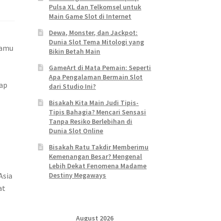
Pulsa XL dan Telkomsel untuk
Main Game Slot di Internet
Dewa, Monster, dan Jackpot:
Dunia Slot Tema Mitologi yang
kamu
Bikin Betah Main
GameArt di Mata Pemain: Seperti
Apa Pengalaman Bermain Slot
kap
dari Studio Ini?
Bisakah Kita Main Judi Tipis-
Tipis Bahagia? Mencari Sensasi
Tanpa Resiko Berlebihan di
Dunia Slot Online
Bisakah Ratu Takdir Memberimu
Kemenangan Besar? Mengenal
Lebih Dekat Fenomena Madame
Destiny Megaways
Asia
at
August 2026