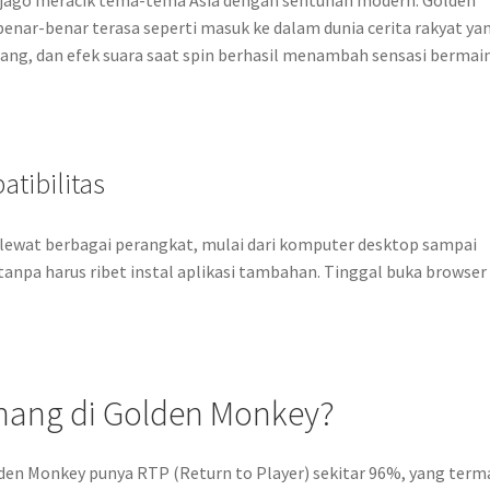
jago meracik tema-tema Asia dengan sentuhan modern. Golden
benar-benar terasa seperti masuk ke dalam dunia cerita rakyat ya
nang, dan efek suara saat spin berhasil menambah sensasi bermain
tibilitas
 lewat berbagai perangkat, mulai dari komputer desktop sampai
tanpa harus ribet instal aplikasi tambahan. Tinggal buka browser
ang di Golden Monkey?
en Monkey punya RTP (Return to Player) sekitar 96%, yang term