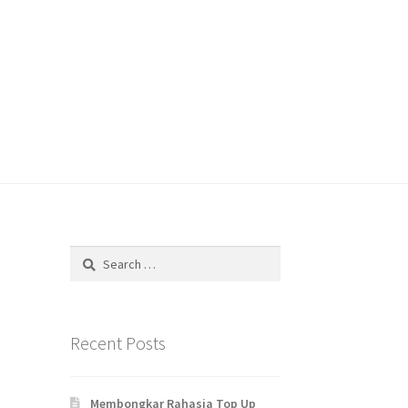
Search
for:
Recent Posts
Membongkar Rahasia Top Up