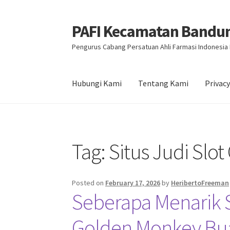
PAFI Kecamatan Bandu
Skip
Skip
to
to
Pengurus Cabang Persatuan Ahli Farmasi Indonesi
navigation
content
Hubungi Kami
Tentang Kami
Privacy
Home
Hubungi Kami
Privacy Policy
Tentang K
Tag:
Situs Judi Slot
Posted on
February 17, 2026
by
HeribertoFreeman
Seberapa Menarik 
Golden Monkey Bu