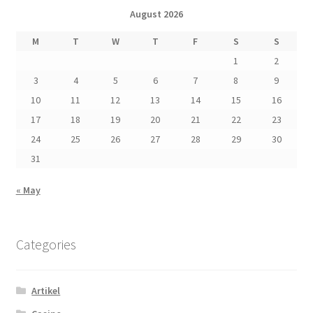
August 2026
M
T
W
T
F
S
S
1
2
3
4
5
6
7
8
9
10
11
12
13
14
15
16
17
18
19
20
21
22
23
24
25
26
27
28
29
30
31
« May
Categories
Artikel