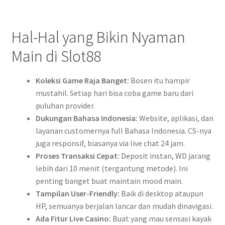
Hal-Hal yang Bikin Nyaman
Main di Slot88
Koleksi Game Raja Banget:
Bosen itu hampir
mustahil. Setiap hari bisa coba game baru dari
puluhan provider.
Dukungan Bahasa Indonesia:
Website, aplikasi, dan
layanan customernya full Bahasa Indonesia. CS-nya
juga responsif, biasanya via live chat 24 jam.
Proses Transaksi Cepat:
Deposit instan, WD jarang
lebih dari 10 menit (tergantung metode). Ini
penting banget buat maintain mood main.
Tampilan User-Friendly:
Baik di desktop ataupun
HP, semuanya berjalan lancar dan mudah dinavigasi.
Ada Fitur Live Casino:
Buat yang mau sensasi kayak