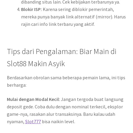
dibanding situs lain. Cek kebijakan terbarunya ya.
Blokir ISP:
Karena sering diblokir pemerintah,
mereka punya banyak link alternatif (mirror). Harus
rajin cari info link terbaru yang aktif.
Tips dari Pengalaman: Biar Main di
Slot88 Makin Asyik
Berdasarkan obrolan sama beberapa pemain lama, ini tips
berharga:
Mulai dengan Modal Kecil:
Jangan tergoda buat langsung
deposit gede. Coba dulu dengan nominal terkecil, eksplor
game-nya, rasakan alur transaksinya. Baru kalau udah
nyaman,
Slot777
bisa naikin level.