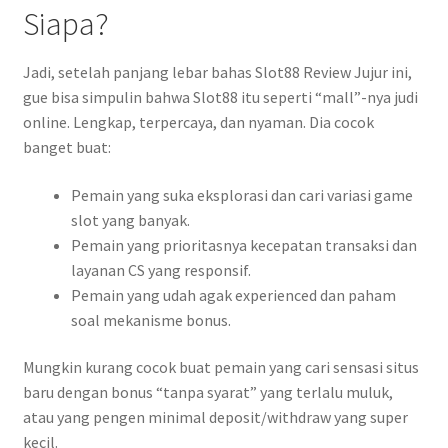
Siapa?
Jadi, setelah panjang lebar bahas Slot88 Review Jujur ini,
gue bisa simpulin bahwa Slot88 itu seperti “mall”-nya judi
online. Lengkap, terpercaya, dan nyaman. Dia cocok
banget buat:
Pemain yang suka eksplorasi dan cari variasi game
slot yang banyak.
Pemain yang prioritasnya kecepatan transaksi dan
layanan CS yang responsif.
Pemain yang udah agak experienced dan paham
soal mekanisme bonus.
Mungkin kurang cocok buat pemain yang cari sensasi situs
baru dengan bonus “tanpa syarat” yang terlalu muluk,
atau yang pengen minimal deposit/withdraw yang super
kecil.