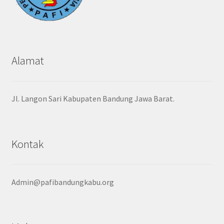
Alamat
Jl. Langon Sari Kabupaten Bandung Jawa Barat.
Kontak
Admin@pafibandungkabu.org