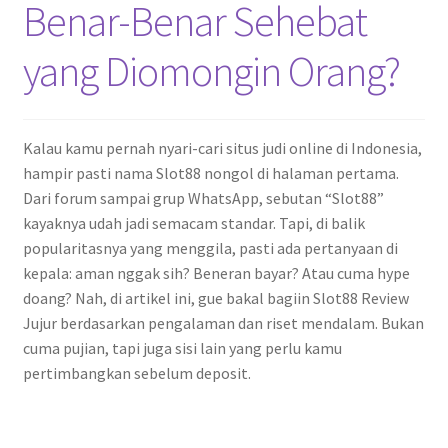
Benar-Benar Sehebat
yang Diomongin Orang?
Kalau kamu pernah nyari-cari situs judi online di Indonesia,
hampir pasti nama Slot88 nongol di halaman pertama.
Dari forum sampai grup WhatsApp, sebutan “Slot88”
kayaknya udah jadi semacam standar. Tapi, di balik
popularitasnya yang menggila, pasti ada pertanyaan di
kepala: aman nggak sih? Beneran bayar? Atau cuma hype
doang? Nah, di artikel ini, gue bakal bagiin Slot88 Review
Jujur berdasarkan pengalaman dan riset mendalam. Bukan
cuma pujian, tapi juga sisi lain yang perlu kamu
pertimbangkan sebelum deposit.