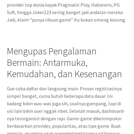
provider top dunia kayak Pragmatic Play, Habanero, PG
Soft, hingga Joker123 sering banget jadi andalan mereka.
Jadi, klaim “punya ribuan game” itu bukan omong kosong.
Mengupas Pengalaman
Bermain: Antarmuka,
Kemudahan, dan Kesenangan
Gue coba daftar dan langsung main. Proses registrasinya
simpel banget, cuma butuh beberapa data dasar. Ini
kadang bikin was-was juga sih, soalnya gampang, tapi di
sisi lain bikin user nggak ribet. Setelah masuk, dashboard-
nya terorganisir dengan rapi. Game-game dikelompokin
berdasarkan provider, popularitas, atau tipe game. Buat
pemula, mungkin agak overwhelmed karena pilihannya