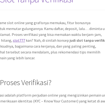
me slot online yang grafisnya memukau, fitur bonusnya
tuk memutar gulungannya. Kamu daftar, deposit, lalu… diminta 
alamat. Proses verifikasi yang bisa memakan waktu berjam-jam,
 hilang,
slot777
kan? Nah, di sinilah konsep
judi slot tanpa verifik
aksudnya, bagaimana cara kerjanya, dan yang paling penting,
hal tersebut secara mendalam, plus rekomendasi tips memilih
in yang lebih lancar.
Proses Verifikasi?
fikasi adalah platform perjudian online yang mengizinkan pemain u
meriksaan identitas (KYC – Know Your Customer) yang ketat di aw