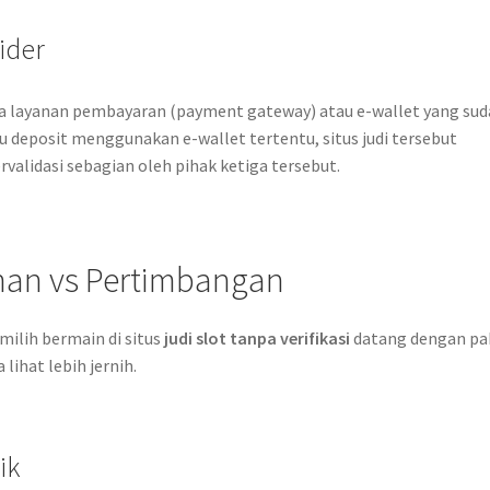
vider
ia layanan pembayaran (payment gateway) atau e-wallet yang su
amu deposit menggunakan e-wallet tertentu, situs judi tersebut
alidasi sebagian oleh pihak ketiga tersebut.
nan vs Pertimbangan
milih bermain di situs
judi slot tanpa verifikasi
datang dengan pa
lihat lebih jernih.
ik