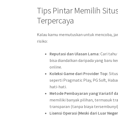
Tips Pintar Memilih Situ
Terpercaya
Kalau kamu memutuskan untuk mencoba, jang
risiko:
Reputasi dan Ulasan Lama:
Cari tahu 
bisa diandalkan daripada yang baru k
online.
Koleksi Game dari Provider Top:
Situs
seperti Pragmatic Play, PG Soft, Haban
hati-hati.
Metode Pembayaran yang Variatif da
memiliki banyak pilihan, termasuk tra
transparan (tanpa biaya tersembunyi)
Lisensi Operasi (Meski dari Luar Negeri