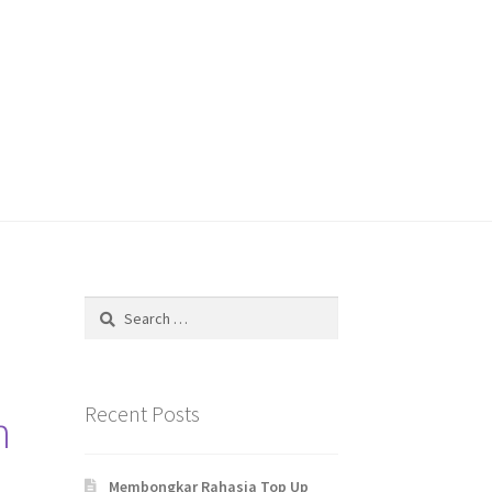
Search
for:
Recent Posts
n
Membongkar Rahasia Top Up