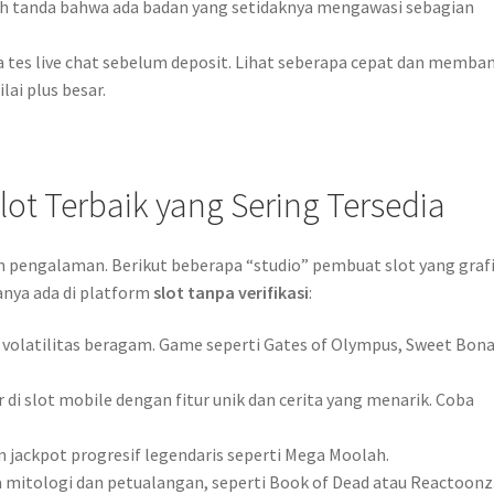
h tanda bahwa ada badan yang setidaknya mengawasi sebagian
 tes live chat sebelum deposit. Lihat seberapa cepat dan memba
lai plus besar.
ot Terbaik yang Sering Tersedia
 pengalaman. Berikut beberapa “studio” pembuat slot yang graf
anya ada di platform
slot tanpa verifikasi
:
n volatilitas beragam. Game seperti Gates of Olympus, Sweet Bon
 di slot mobile dengan fitur unik dan cerita yang menarik. Coba
 jackpot progresif legendaris seperti Mega Moolah.
ma mitologi dan petualangan, seperti Book of Dead atau Reactoonz