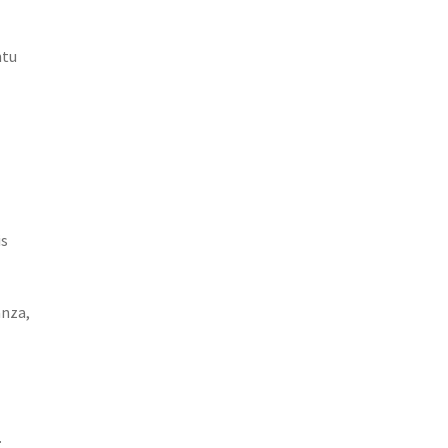
ntu
is
anza,
.