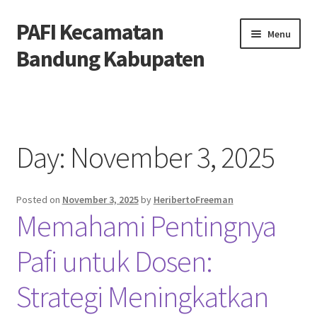
PAFI Kecamatan
Skip
Skip
Menu
to
to
Bandung Kabupaten
navigation
content
Home
Hubungi Kami
Day:
November 3, 2025
Privacy Policy
Posted on
November 3, 2025
by
HeribertoFreeman
Tentang Kami
Memahami Pentingnya
Pafi untuk Dosen:
Strategi Meningkatkan