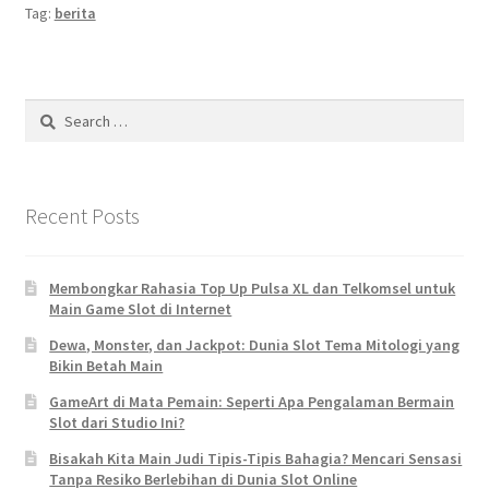
Tag:
berita
Search
for:
Recent Posts
Membongkar Rahasia Top Up Pulsa XL dan Telkomsel untuk
Main Game Slot di Internet
Dewa, Monster, dan Jackpot: Dunia Slot Tema Mitologi yang
Bikin Betah Main
GameArt di Mata Pemain: Seperti Apa Pengalaman Bermain
Slot dari Studio Ini?
Bisakah Kita Main Judi Tipis-Tipis Bahagia? Mencari Sensasi
Tanpa Resiko Berlebihan di Dunia Slot Online