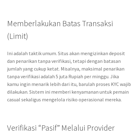
Memberlakukan Batas Transaksi
(Limit)
Ini adalah taktik umum. Situs akan mengizinkan deposit
dan penarikan tanpa verifikasi, tetapi dengan batasan
jumlah yang cukup ketat. Misalnya, maksimal penarikan
tanpa verifikasi adalah 5 juta Rupiah per minggu. Jika
kamu ingin menarik lebih dari itu, barulah proses KYC wajib
dilakukan. Sistem ini memberi kenyamanan untuk pemain
casual sekaligus mengelola risiko operasional mereka.
Verifikasi “Pasif” Melalui Provider