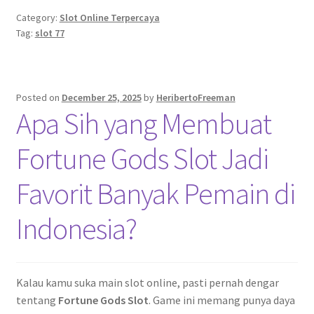
Category:
Slot Online Terpercaya
Tag:
slot 77
Posted on
December 25, 2025
by
HeribertoFreeman
Apa Sih yang Membuat
Fortune Gods Slot Jadi
Favorit Banyak Pemain di
Indonesia?
Kalau kamu suka main slot online, pasti pernah dengar
tentang
Fortune Gods Slot
. Game ini memang punya daya