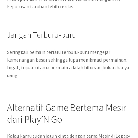
keputusan taruhan lebih cerdas.
Jangan Terburu-buru
Seringkali pemain terlalu terburu-buru mengejar
kemenangan besar sehingga lupa menikmati permainan.
Ingat, tujuan utama bermain adalah hiburan, bukan hanya
uang.
Alternatif Game Bertema Mesir
dari Play’N Go
Kalau kamu sudah jatuh cinta dengan tema Mesir di Legacy