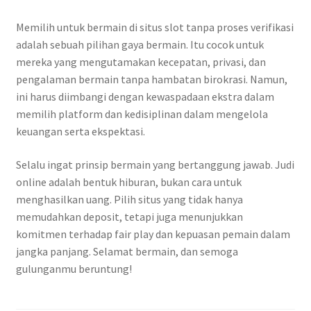
Memilih untuk bermain di situs slot tanpa proses verifikasi
adalah sebuah pilihan gaya bermain. Itu cocok untuk
mereka yang mengutamakan kecepatan, privasi, dan
pengalaman bermain tanpa hambatan birokrasi. Namun,
ini harus diimbangi dengan kewaspadaan ekstra dalam
memilih platform dan kedisiplinan dalam mengelola
keuangan serta ekspektasi.
Selalu ingat prinsip bermain yang bertanggung jawab. Judi
online adalah bentuk hiburan, bukan cara untuk
menghasilkan uang. Pilih situs yang tidak hanya
memudahkan deposit, tetapi juga menunjukkan
komitmen terhadap fair play dan kepuasan pemain dalam
jangka panjang. Selamat bermain, dan semoga
gulunganmu beruntung!