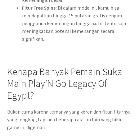
kemenangan besar.
Fitur Free Spins:
Di dalam mode ini, kamu bisa
mendapatkan hingga 15 putaran gratis dengan
pengganda kemenangan hingga 5x. Ini tentu saja
meningkatkan potensi kemenangan secara
signifikan.
Kenapa Banyak Pemain Suka
Main Play’N Go Legacy Of
Egypt?
Bukan cuma karena temanya yang keren dan fitur-fiturnya
yang lengkap, tapi ada beberapa alasan lain yang bikin
game ini digemari: