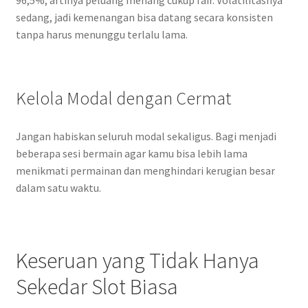
96,5%, artinya peluang menang cukup fair. Volatilitasnya
sedang, jadi kemenangan bisa datang secara konsisten
tanpa harus menunggu terlalu lama.
Kelola Modal dengan Cermat
Jangan habiskan seluruh modal sekaligus. Bagi menjadi
beberapa sesi bermain agar kamu bisa lebih lama
menikmati permainan dan menghindari kerugian besar
dalam satu waktu.
Keseruan yang Tidak Hanya
Sekedar Slot Biasa