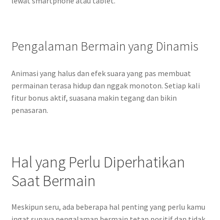
lewat smartphone atau tablet.
Pengalaman Bermain yang Dinamis
Animasi yang halus dan efek suara yang pas membuat
permainan terasa hidup dan nggak monoton. Setiap kali
fitur bonus aktif, suasana makin tegang dan bikin
penasaran.
Hal yang Perlu Diperhatikan
Saat Bermain
Meskipun seru, ada beberapa hal penting yang perlu kamu
ingat supaya pengalaman bermain tetap positif dan tidak