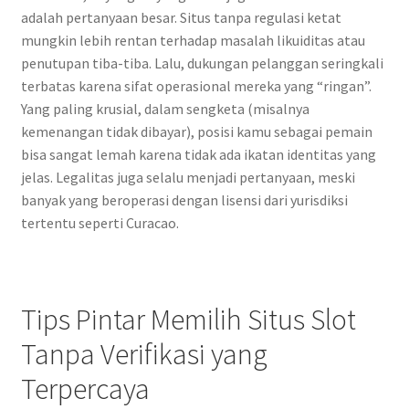
adalah pertanyaan besar. Situs tanpa regulasi ketat
mungkin lebih rentan terhadap masalah likuiditas atau
penutupan tiba-tiba. Lalu, dukungan pelanggan seringkali
terbatas karena sifat operasional mereka yang “ringan”.
Yang paling krusial, dalam sengketa (misalnya
kemenangan tidak dibayar), posisi kamu sebagai pemain
bisa sangat lemah karena tidak ada ikatan identitas yang
jelas. Legalitas juga selalu menjadi pertanyaan, meski
banyak yang beroperasi dengan lisensi dari yurisdiksi
tertentu seperti Curacao.
Tips Pintar Memilih Situs Slot
Tanpa Verifikasi yang
Terpercaya