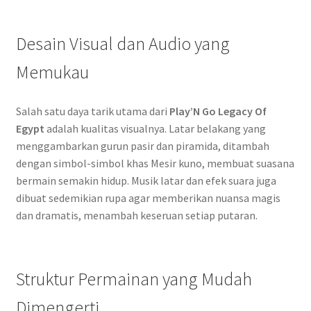
Desain Visual dan Audio yang
Memukau
Salah satu daya tarik utama dari
Play’N Go Legacy Of
Egypt
adalah kualitas visualnya. Latar belakang yang
menggambarkan gurun pasir dan piramida, ditambah
dengan simbol-simbol khas Mesir kuno, membuat suasana
bermain semakin hidup. Musik latar dan efek suara juga
dibuat sedemikian rupa agar memberikan nuansa magis
dan dramatis, menambah keseruan setiap putaran.
Struktur Permainan yang Mudah
Dimengerti