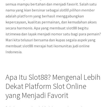
semua mampu bertahan dan menjadi favorit. Salah satu
nama yang kian bersinar sebagai
slot88 pilihan member
adalah platform yang berhasil menggabungkan
kepercayaan, kualitas permainan, dan kemudahan akses
secara harmonis. Apa yang membuat slot88 begitu
istimewa dan layak menjadi nomor satu bagi para pemain?
Mari kita telusuri bersama dan kupas segala aspek yang
membuat slot88 merajai hati komunitas judi online
Indonesia.
Apa Itu Slot88? Mengenal Lebih
Dekat Platform Slot Online
yang Menjadi Favorit