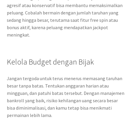
agresif atau konservatif bisa membantu memaksimalkan
peluang. Cobalah bermain dengan jumlah taruhan yang
sedang hingga besar, terutama saat fitur free spin atau
bonus aktif, karena peluang mendapatkan jackpot
meningkat.
Kelola Budget dengan Bijak
Jangan tergoda untuk terus menerus memasang taruhan
besar tanpa batas. Tentukan anggaran harian atau
mingguan, dan patuhi batas tersebut. Dengan manajemen
bankroll yang baik, risiko kehilangan uang secara besar
bisa diminimalisasi, dan kamu tetap bisa menikmati
permainan lebih lama.