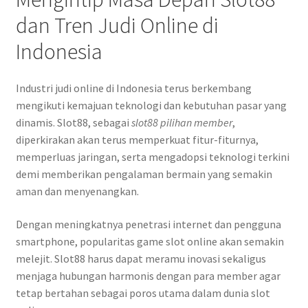
dan Tren Judi Online di
Indonesia
Industri judi online di Indonesia terus berkembang
mengikuti kemajuan teknologi dan kebutuhan pasar yang
dinamis. Slot88, sebagai
slot88 pilihan member
,
diperkirakan akan terus memperkuat fitur-fiturnya,
memperluas jaringan, serta mengadopsi teknologi terkini
demi memberikan pengalaman bermain yang semakin
aman dan menyenangkan.
Dengan meningkatnya penetrasi internet dan pengguna
smartphone, popularitas game slot online akan semakin
melejit. Slot88 harus dapat meramu inovasi sekaligus
menjaga hubungan harmonis dengan para member agar
tetap bertahan sebagai poros utama dalam dunia slot