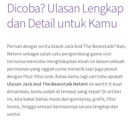
Dicoba? Ulasan Lengkap
dan Detail untuk Kamu
Pernah dengar cerita klasik Jack And The Beanstalk? Nah,
Netent sebagai salah satu pengembang game slot
ternama mencoba menghidupkan kisah ini dalam sebuah
permainan yang nggak cuma menarik tapi juga penuh
dengan fitur-fitur unik. Kalau kamu lagi cari tahu apakah
Ulasan Jack And The Beanstalk Netent
ini worth it buat
dimainkan, kamu sudah di tempat yang tepat! Di artikel
ini, kita bakal bahas mulai dari gameplay, grafis, fitur
bonus, hingga sensasi bermainnya secara lengkap dan
santai.