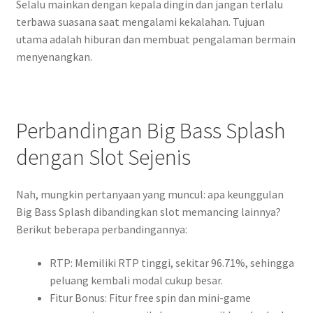
Selalu mainkan dengan kepala dingin dan jangan terlalu
terbawa suasana saat mengalami kekalahan. Tujuan
utama adalah hiburan dan membuat pengalaman bermain
menyenangkan.
Perbandingan Big Bass Splash
dengan Slot Sejenis
Nah, mungkin pertanyaan yang muncul: apa keunggulan
Big Bass Splash dibandingkan slot memancing lainnya?
Berikut beberapa perbandingannya:
RTP: Memiliki RTP tinggi, sekitar 96.71%, sehingga
peluang kembali modal cukup besar.
Fitur Bonus: Fitur free spin dan mini-game