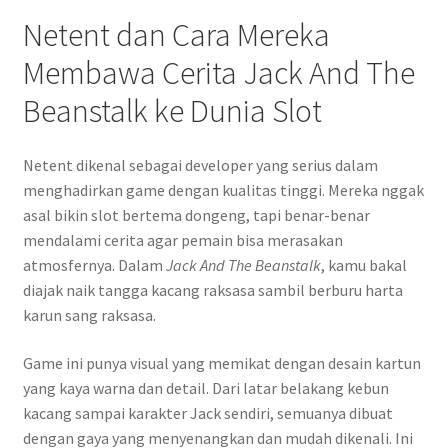
Netent dan Cara Mereka
Membawa Cerita Jack And The
Beanstalk ke Dunia Slot
Netent dikenal sebagai developer yang serius dalam
menghadirkan game dengan kualitas tinggi. Mereka nggak
asal bikin slot bertema dongeng, tapi benar-benar
mendalami cerita agar pemain bisa merasakan
atmosfernya. Dalam
Jack And The Beanstalk
, kamu bakal
diajak naik tangga kacang raksasa sambil berburu harta
karun sang raksasa.
Game ini punya visual yang memikat dengan desain kartun
yang kaya warna dan detail. Dari latar belakang kebun
kacang sampai karakter Jack sendiri, semuanya dibuat
dengan gaya yang menyenangkan dan mudah dikenali. Ini