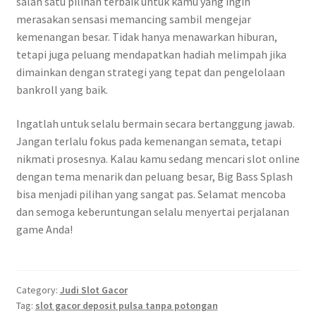
salah satu pilihan terbaik untuk kamu yang ingin
merasakan sensasi memancing sambil mengejar
kemenangan besar. Tidak hanya menawarkan hiburan,
tetapi juga peluang mendapatkan hadiah melimpah jika
dimainkan dengan strategi yang tepat dan pengelolaan
bankroll yang baik.
Ingatlah untuk selalu bermain secara bertanggung jawab.
Jangan terlalu fokus pada kemenangan semata, tetapi
nikmati prosesnya. Kalau kamu sedang mencari slot online
dengan tema menarik dan peluang besar, Big Bass Splash
bisa menjadi pilihan yang sangat pas. Selamat mencoba
dan semoga keberuntungan selalu menyertai perjalanan
game Anda!
Category:
Judi Slot Gacor
Tag:
slot gacor deposit pulsa tanpa potongan