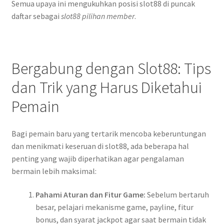
Semua upaya ini mengukuhkan posisi slot88 di puncak
daftar sebagai
slot88 pilihan member
.
Bergabung dengan Slot88: Tips
dan Trik yang Harus Diketahui
Pemain
Bagi pemain baru yang tertarik mencoba keberuntungan
dan menikmati keseruan di slot88, ada beberapa hal
penting yang wajib diperhatikan agar pengalaman
bermain lebih maksimal:
Pahami Aturan dan Fitur Game:
Sebelum bertaruh
besar, pelajari mekanisme game, payline, fitur
bonus, dan syarat jackpot agar saat bermain tidak